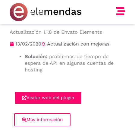
Ir
al
contenido
Actualización 1.1.8 de Envato Elements
13/02/2020
Actualización con mejoras
Solución:
problemas de tiempo de
espera de API en algunas cuentas de
hosting
Visitar web del plugin
Más información