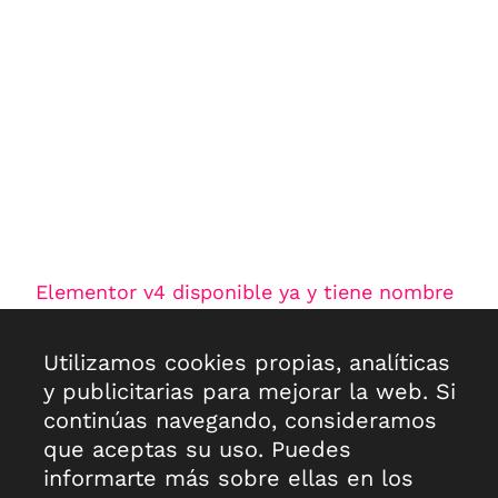
Elementor v4 disponible ya y tiene nombre
oficial – Atomic Editor
30 de marzo de 2026
No hay comentarios
Utilizamos cookies propias, analíticas
Ya está aquí, previsto para salir hoy 30 de marzo de
y publicitarias para mejorar la web. Si
2026. Es posible que, debido a la distribución
continúas navegando, consideramos
progresiva en los repositorios a nivel
que aceptas su uso. Puedes
Leer más >>
informarte más sobre ellas en los