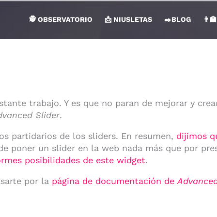
🕵 OBSERVATORIO
📩 NIUSLETAS
✒️BLOG
👨‍
tante trabajo. Y es que no paran de mejorar y crea
dvanced Slider
.
 partidarios de los sliders. En resumen,
dijimos qu
de poner un slider en la web nada más que por pre
ormes posibilidades de este widget
.
asarte por la
página de documentación de
Advanced