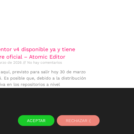
ntor v4 disponible ya y tiene
e oficial – Atomic Editor
arzo de 2026
No hay comentarios
 aquí, previsto para salir hoy 30 de marzo
. Es posible que, debido a la distribución
iva en los repositorios a nivel
 >>
ACEPTAR
RECHAZAR :(