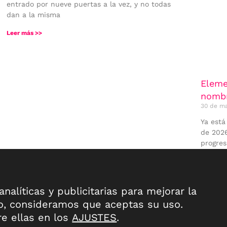
entrado por nueve puertas a la vez, y no todas
dan a la misma
Leer más >>
Eleme
nombr
30 de m
Ya está
de 2026
progres
Leer más
nalíticas y publicitarias para mejorar la
o, consideramos que aceptas su uso.
e ellas en los
AJUSTES
.