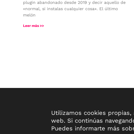
plugin abandonado desde 2019 y decir aquello de
«normal, si instalas cualquier cosa». El último
melón
Leer más >>
Utilizamos cookies propias, a
web. Si continúas navegand
Puedes informarte más sobr