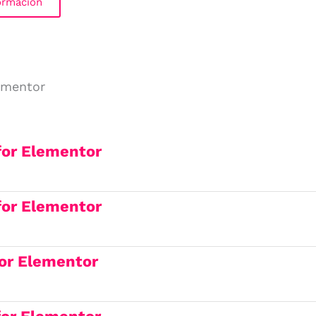
ormación
lementor
 for Elementor
 for Elementor
for Elementor