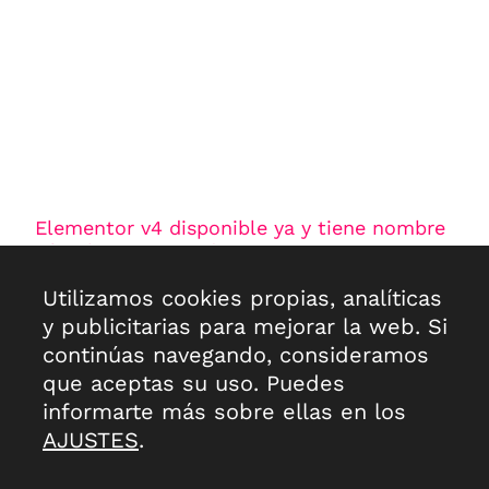
Elementor v4 disponible ya y tiene nombre
oficial – Atomic Editor
30 de marzo de 2026
No hay comentarios
Utilizamos cookies propias, analíticas
Ya está aquí, previsto para salir hoy 30 de marzo de
y publicitarias para mejorar la web. Si
2026. Es posible que, debido a la distribución
continúas navegando, consideramos
progresiva en los repositorios a nivel
que aceptas su uso. Puedes
Leer más >>
informarte más sobre ellas en los
AJUSTES
.
Contacto
Nosotros
Política de cookies
Aviso legal