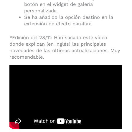
botón en el widget de galería
personalizada.
Se ha añadido la opción destino en la
extensión de efecto parallax.
*Edición del 28/11: Han sacado este vídeo
donde explican (en inglés) las principales
novedades de las últimas actualizaciones. Muy
recomendable.