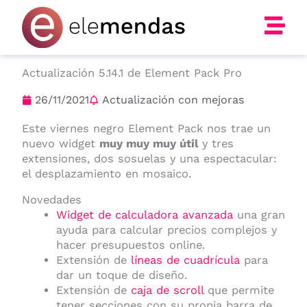
Ir
al
contenido
Actualización 5.14.1 de Element Pack Pro
26/11/2021
Actualización con mejoras
Este viernes negro Element Pack nos trae un
nuevo widget
muy muy muy útil
y tres
extensiones, dos sosuelas y una espectacular:
el desplazamiento en mosaico.
Novedades
Widget de calculadora avanzada
una gran
ayuda para calcular precios complejos y
hacer presupuestos online.
Extensión de
líneas de cuadrícula
para
dar un toque de diseño.
Extensión de
caja de scroll
que permite
tener secciones con su propia barra de