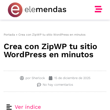
Ir
al
contenido
Portada
»
Crea con ZipWP tu sitio WordPress en minutos
Crea con ZipWP tu sitio
WordPress en minutos
por
Sherlock
15 de diciembre de 2025
No hay comentaríos
Ver índice