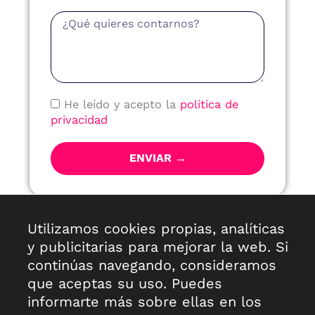
Mensaje
Política
He leído y acepto la
política de
de
privacidad
Privacidad
ENVIAR →
Antes de enviar tu consulta puedes echar un ojo a
Utilizamos cookies propias, analíticas
la información básica sobre privacidad,
aquí
y publicitarias para mejorar la web. Si
continúas navegando, consideramos
que aceptas su uso. Puedes
informarte más sobre ellas en los