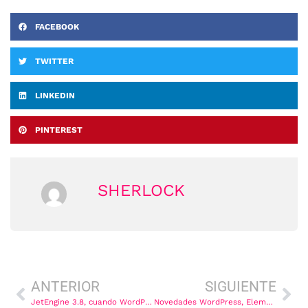
FACEBOOK
TWITTER
LINKEDIN
PINTEREST
SHERLOCK
Ant
Sig
ANTERIOR
SIGUIENTE
JetEngine 3.8, cuando WordPress empieza a pensar contigo
Novedades WordPress, Elementor e Inteligencia Artificial 2026