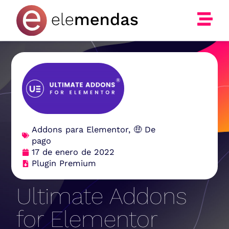
Ir
al
contenido
Addons para Elementor
,
🤑 De
pago
17 de enero de 2022
Plugin Premium
Ultimate Addons
for Elementor