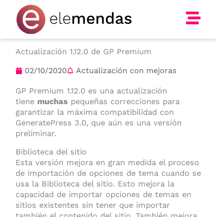
Ir
al
contenido
Actualización 1.12.0 de GP Premium
02/10/2020
Actualización con mejoras
GP Premium 1.12.0 es una actualización
tiene
muchas
pequeñas correcciones para
garantizar la máxima compatibilidad con
GeneratePress 3.0, que aún es una versión
preliminar.
Biblioteca del sitio
Esta versión mejora en gran medida el proceso
de importación de opciones de tema cuando se
usa la Biblioteca del sitio. Esto mejora la
capacidad de importar opciones de temas en
sitios existentes sin tener que importar
también el contenido del sitio. También mejora