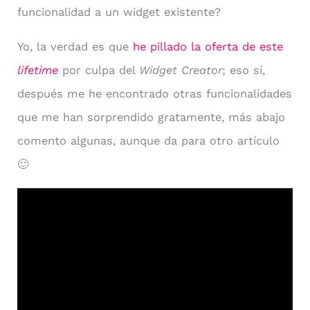
funcionalidad a un widget existente?
Yo, la verdad es que
he pillado la oferta de este
lifetime
por culpa del
Widget Creator
; eso sí,
después me he encontrado otras funcionalidades
que me han sorprendido gratamente, más abajo
comento algunas, aunque da para otro artículo
🙂