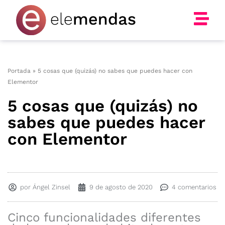
Ir
al
contenido
Portada
»
5 cosas que (quizás) no sabes que puedes hacer con
Elementor
5 cosas que (quizás) no
sabes que puedes hacer
con Elementor
por
Ángel Zinsel
9 de agosto de 2020
4 comentarios
Cinco funcionalidades diferentes