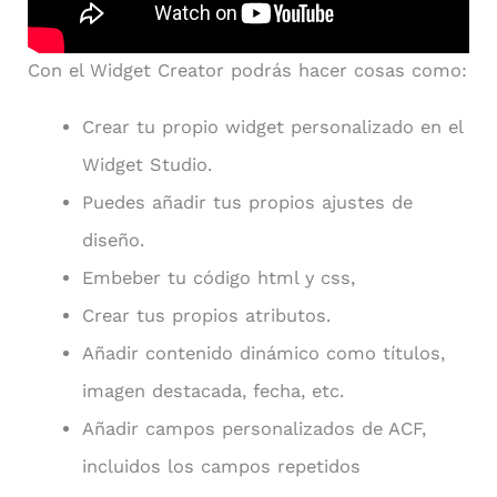
Con el Widget Creator podrás hacer cosas como:
Crear tu propio widget personalizado en el
Widget Studio.
Puedes añadir tus propios ajustes de
diseño.
Embeber tu código html y css,
Crear tus propios atributos.
Añadir contenido dinámico como títulos,
imagen destacada, fecha, etc.
Añadir campos personalizados de ACF,
incluidos los campos repetidos