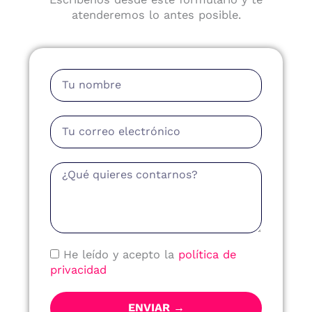
atenderemos lo antes posible.
Nombre
Email
Mensaje
Política
He leído y acepto la
política de
de
privacidad
Privacidad
ENVIAR →