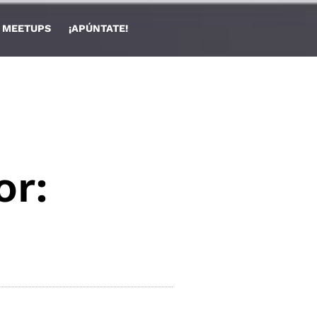
🏫 MEETUPS
¡APÚNTATE!
or: