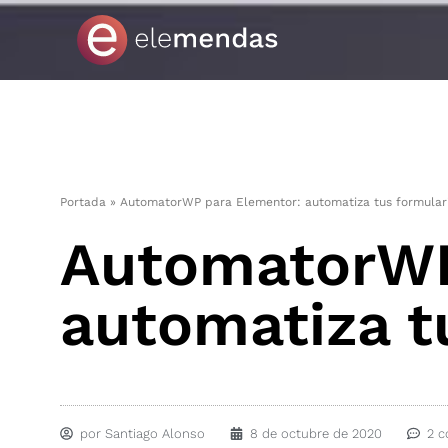
Ir
al
contenido
Portada
»
AutomatorWP para Elementor: automatiza tus formular
AutomatorWP
automatiza t
por
Santiago Alonso
8 de octubre de 2020
2 c