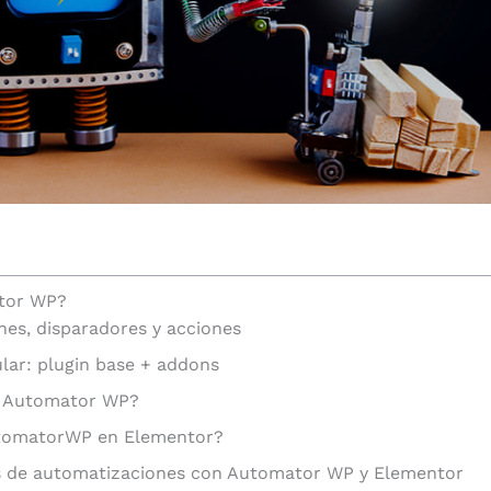
tor WP?
es, disparadores y acciones
ar: plugin base + addons
a Automator WP?
tomatorWP en Elementor?
s de automatizaciones con Automator WP y Elementor