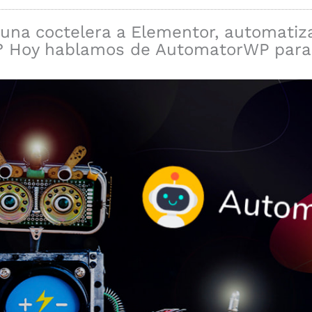
una coctelera a Elementor, automatiz
de? Hoy hablamos de AutomatorWP para