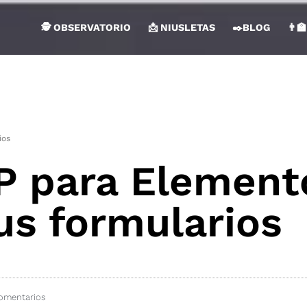
🕵 OBSERVATORIO
📩 NIUSLETAS
✒️BLOG
👨‍
ios
 para Element
us formularios
omentarios