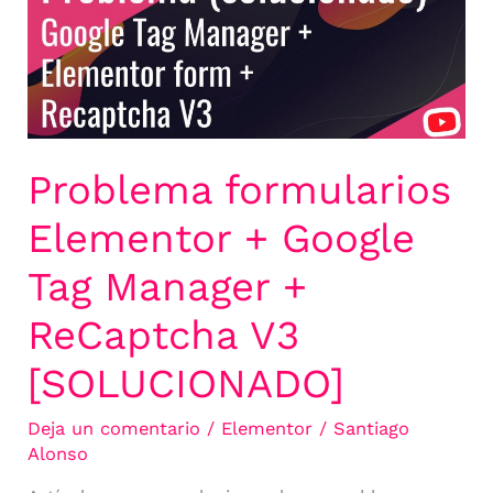
Google
Tag
Manager
+
ReCaptcha
V3
[SOLUCIONADO]
Problema formularios
Elementor + Google
Tag Manager +
ReCaptcha V3
[SOLUCIONADO]
Deja un comentario
/
Elementor
/
Santiago
Alonso