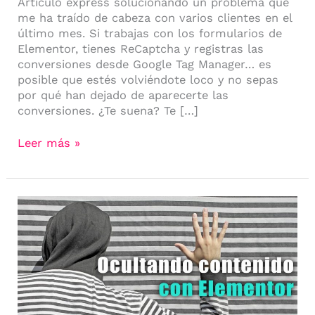
Artículo express solucionando un problema que
me ha traído de cabeza con varios clientes en el
último mes. Si trabajas con los formularios de
Elementor, tienes ReCaptcha y registras las
conversiones desde Google Tag Manager… es
posible que estés volviéndote loco y no sepas
por qué han dejado de aparecerte las
conversiones. ¿Te suena? Te […]
Leer más »
10
plugins
para
ocultar
contenido
en
Elementor