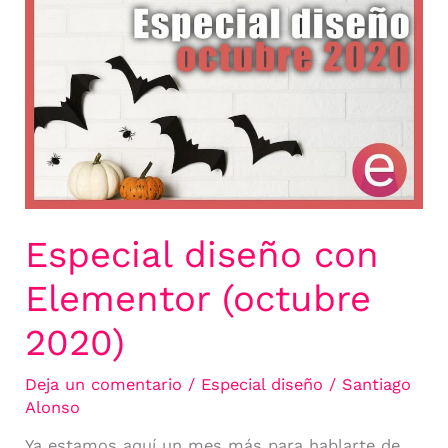
diseño
con
Elementor
(octubre
2020)
Especial diseño con
Elementor (octubre
2020)
Deja un comentario
/
Especial diseño
/
Santiago
Alonso
Ya estamos aquí un mes más para hablarte de