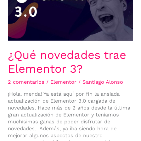
¿Qué novedades trae
Elementor 3?
2 comentarios
/
Elementor
/
Santiago Alonso
¡Hola, menda! Ya está aquí por fin la ansiada
actualización de Elementor 3.0 cargada de
novedades. Hace más de 2 años desde la última
gran actualización de Elementor y teníamos
muchísimas ganas de poder disfrutar de
novedades. Además, ya iba siendo hora de
mejorar algunos aspectos de nuestro