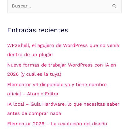
B
u
s
Entradas recientes
c
a
WP2Shell, el agujero de WordPress que no venía
r
dentro de un plugin
p
Nueve formas de trabajar WordPress con IA en
o
2026 (y cuál es la tuya)
r
Elementor v4 disponible ya y tiene nombre
:
oficial – Atomic Editor
IA local – Guía Hardware, lo que necesitas saber
antes de comprar nada
Elementor 2026 – La revolución del diseño