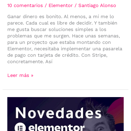
10 comentarios
/
Elementor
/
Santiago Alonso
Ganar dinero es bonito. Al menos, a mí me lo
parece. Cada cual es libre de decidir. Y también
me gusta buscar soluciones simples a los
problemas que me surgen. Hace unas semanas,
para un proyecto que estaba montando con
Elementor, necesitaba implementar una pasarela
de pago con tarjeta de crédito. Con Stripe,
concretamente. Así
Leer más »
¿Qué
novedades
trae
Elementor
3?