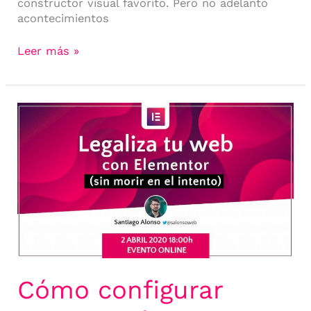
constructor visual favorito. Pero no adelanto
acontecimientos
Leer más »
Cómo
configurar
GDPR
Cookie
Compliance
con
Polylang
Cómo configurar