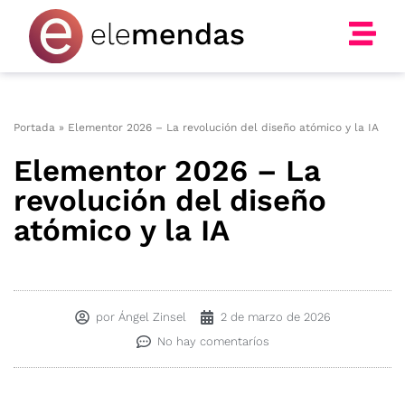
Ir
al
contenido
Portada
»
Elementor 2026 – La revolución del diseño atómico y la IA
Elementor 2026 – La
revolución del diseño
atómico y la IA
por
Ángel Zinsel
2 de marzo de 2026
No hay comentaríos