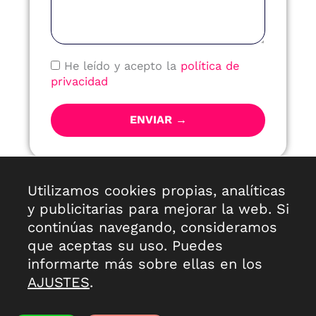
Política
He leído y acepto la
política de
de
privacidad
Privacidad
ENVIAR →
Antes de enviar tu consulta puedes echar un ojo a
Utilizamos cookies propias, analíticas
la información básica sobre privacidad,
aquí
y publicitarias para mejorar la web. Si
continúas navegando, consideramos
que aceptas su uso. Puedes
informarte más sobre ellas en los
AJUSTES
.
Contacto
Nosotros
Política de cookies
Aviso legal