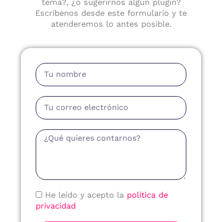
tema?, ¿o sugerirnos algún plugin?
Escríbenos desde este formulario y te
atenderemos lo antes posible.
Nombre
Email
Mensaje
Política
He leído y acepto la
política de
de
privacidad
Privacidad