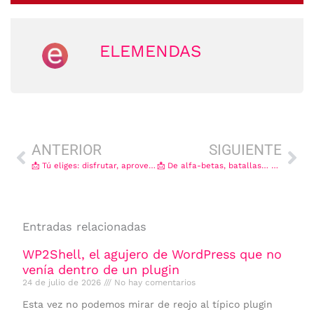
ELEMENDAS
Ant
Sig
ANTERIOR
SIGUIENTE
📩 Tú eliges: disfrutar, aprovechar, pasar por caja o protestar
📩 De alfa-betas, batallas… y cómo ganar dinero con Elementor
Entradas relacionadas
WP2Shell, el agujero de WordPress que no
venía dentro de un plugin
24 de julio de 2026
No hay comentarios
Esta vez no podemos mirar de reojo al típico plugin