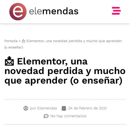
Ir
al
contenido
Portada
»
📩 Elementor, una novedad perdida y mucho que aprender
(o enseñar)
📩 Elementor, una
novedad perdida y mucho
que aprender (o enseñar)
por
Elemendas
24 de febrero de 2021
No hay comentaríos