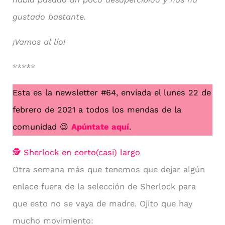
gustado bastante.
¡Vamos al lío!
*****
Esta es la newsletter #64, enviada el lunes 22 de
febrero de 2021 a todos los mendas de la
comunidad 😉
Apúntate aquí
.
🕵 Sherlock en
corto
(casi) largo
Otra semana más que tenemos que dejar algún
enlace fuera de la selección de Sherlock para
que esto no se vaya de madre. Ojito que hay
mucho movimiento: