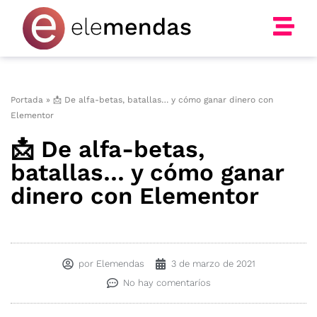
Ir
al
contenido
Portada
»
📩 De alfa-betas, batallas… y cómo ganar dinero con
Elementor
📩 De alfa-betas,
batallas… y cómo ganar
dinero con Elementor
por
Elemendas
3 de marzo de 2021
No hay comentaríos