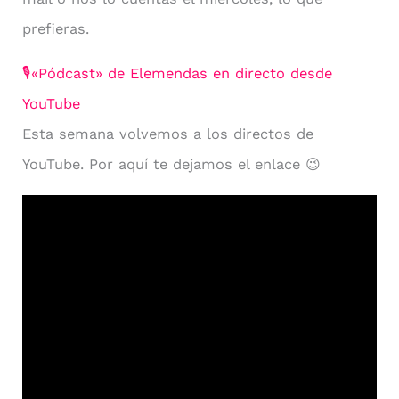
prefieras.
🎙«Pódcast» de Elemendas en directo desde
YouTube
Esta semana volvemos a los directos de
YouTube. Por aquí te dejamos el enlace 😉