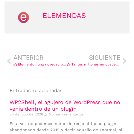
ELEMENDAS
Ant
Sig
ANTERIOR
SIGUIENTE
📩 Elementor, una novedad perdida y mucho que aprender (o enseñar)
📩 Tantos millones no pueden equivocarse (Especial hackeos y números)
Entradas relacionadas
WP2Shell, el agujero de WordPress que no
venía dentro de un plugin
24 de julio de 2026
No hay comentarios
Esta vez no podemos mirar de reojo al típico plugin
abandonado desde 2019 y decir aquello de «normal, si