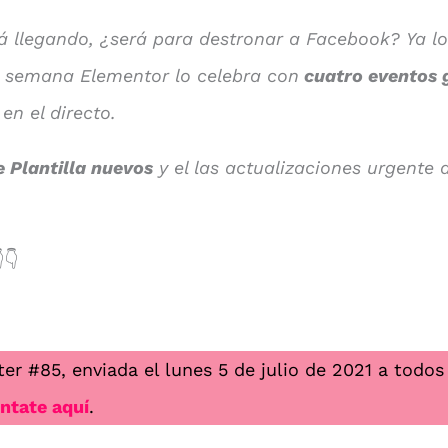
tá llegando, ¿será para destronar a Facebook? Ya l
 semana Elementor lo celebra con
cuatro eventos 
n el directo.
e Plantilla nuevos
y el las actualizaciones urgente
.
👇
ter #85, enviada el lunes 5 de julio de 2021 a todo
ntate aquí
.