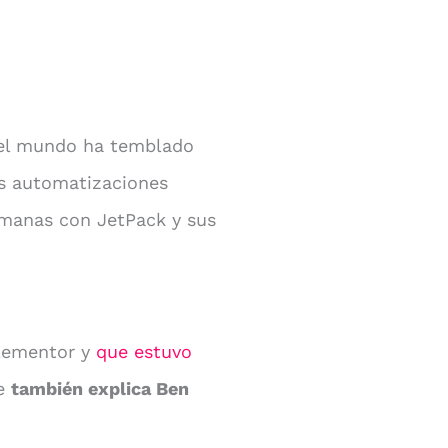
el mundo ha temblado
as automatizaciones
emanas con JetPack y sus
Elementor y
que estuvo
e
también explica Ben