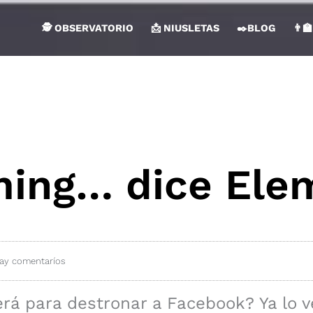
🕵 OBSERVATORIO
📩 NIUSLETAS
✒️BLOG
👨‍
ming… dice Ele
ay comentaríos
será para destronar a Facebook? Ya lo 