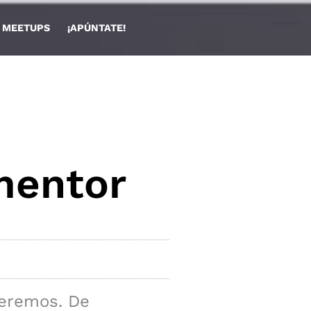
🏫 MEETUPS
¡APÚNTATE!
mentor
veremos. De