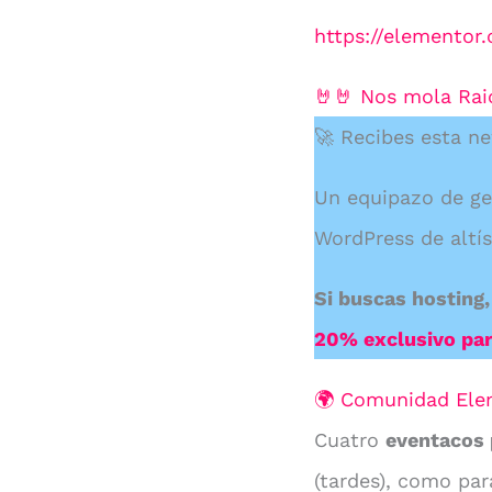
https://elementor
🤘🤘 Nos mola Rai
🚀 Recibes esta ne
Un equipazo de ge
WordPress de altís
Si buscas hosting,
20% exclusivo pa
🌍 Comunidad Ele
Cuatro
eventacos 
(tardes), como par