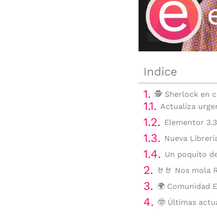
Indice
🕵 Sherlock en c
Actualiza urg
Elementor 3.3
Nueva Librería
Un poquito d
🤘🤘 Nos mola R
🌍 Comunidad 
🤓 Últimas actu