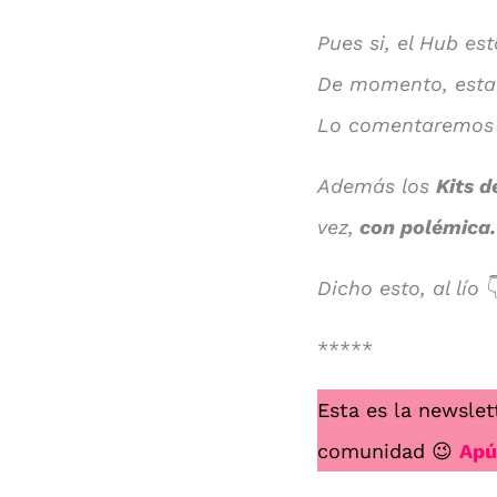
Pues si, el Hub es
De momento, esta
Lo comentaremos e
Además los
Kits d
vez,
con polémica
Dicho esto, al lío

*****
Esta es la newslet
comunidad 😉
Apú