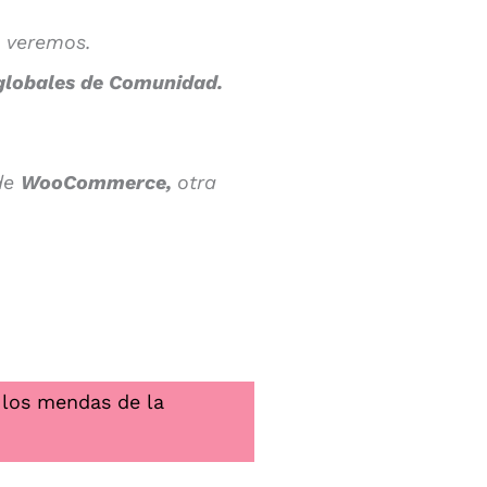
o veremos.
globales de Comunidad.
 de
WooCommerce,
otra
s los mendas de la