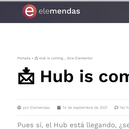
Ir
al
contenido
Portada
»
📩 Hub is coming… dice Elementor
📩 Hub is co
por
Elemendas
14 de septiembre de 2021
No h
Pues sí, el Hub está llegando, ¿