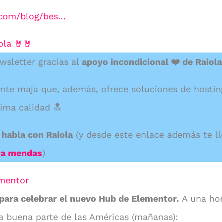
.com/blog/bes…
ola 🤘🤘
wsletter gracias al
apoyo incondicional ❤️ de Raio
nte maja que, además, ofrece soluciones de hostin
ima calidad 🔝
 habla con Raiola
(y desde este enlace además te l
ra mendas
)
mentor
para celebrar el nuevo Hub de Elementor.
A una hor
a buena parte de las Américas (mañanas):