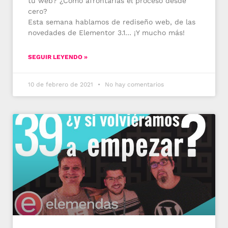
tu web? ¿Cómo afrontarías el proceso desde
cero?
Esta semana hablamos de rediseño web, de las
novedades de Elementor 3.1… ¡Y mucho más!
SEGUIR LEYENDO »
10 de febrero de 2021
No hay comentarios