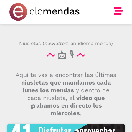
Ir
al
contenido
Niusletas (
newletters
en idioma menda)
📩 🎙
Aquí te vas a encontrar las últimas
niusletas que mandamos cada
lunes los mendas
y dentro de
cada niusleta, el
vídeo que
grabamos en directo los
miércoles
.
Página
Página
Página
Página
Página