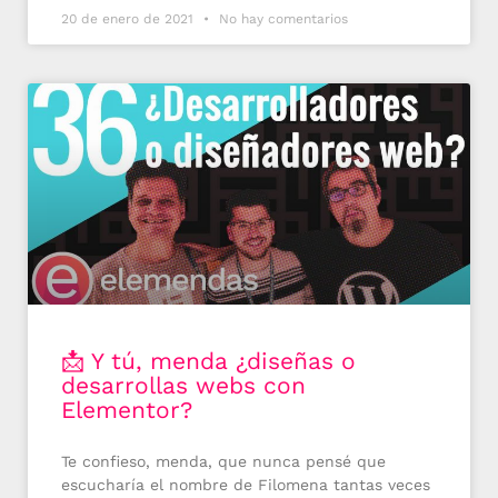
20 de enero de 2021
No hay comentarios
📩 Y tú, menda ¿diseñas o
desarrollas webs con
Elementor?
Te confieso, menda, que nunca pensé que
escucharía el nombre de Filomena tantas veces