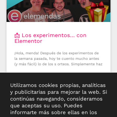
📩 Los experimentos… con
Elementor
¡Hola, menda! Después de los experimentos de
la semana pasada, hoy te cuento mucho antes
(y más fácil) lo de los s orteos. Simplemente haz
SEGUIR LEYENDO »
Utilizamos cookies propias, analíticas
y publicitarias para mejorar la web. Si
23 de diciembre de 2020
No hay comentarios
continúas navegando, consideramos
« Anterior
1
2
3
4
5
Siguiente »
que aceptas su uso. Puedes
informarte más sobre ellas en los