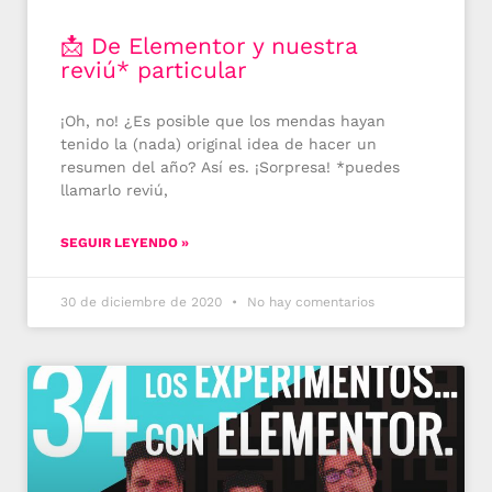
📩 De Elementor y nuestra
reviú* particular
¡Oh, no! ¿Es posible que los mendas hayan
tenido la (nada) original idea de hacer un
resumen del año? Así es. ¡Sorpresa! *puedes
llamarlo reviú,
SEGUIR LEYENDO »
30 de diciembre de 2020
No hay comentarios