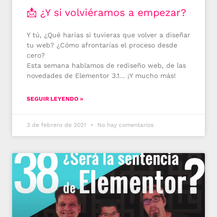
📩 ¿Y si volviéramos a empezar?
Y tú, ¿Qué harías si tuvieras que volver a diseñar
tu web? ¿Cómo afrontarías el proceso desde
cero?
Esta semana hablamos de rediseño web, de las
novedades de Elementor 3.1… ¡Y mucho más!
SEGUIR LEYENDO »
3 de febrero de 2021
No hay comentarios