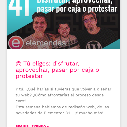
📩 Tú eliges: disfrutar,
aprovechar, pasar por caja o
protestar
Y tú, ¿Qué harías si tuvieras que volver a diseñar
tu web? ¿Cómo afrontarías el proceso desde
cero?
Esta semana hablamos de rediseño web, de las
novedades de Elementor 3.1… ¡Y mucho más!
SEGUIR LEYENDO »