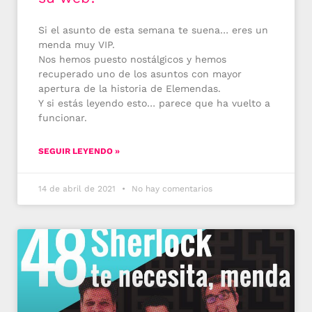
Si el asunto de esta semana te suena… eres un
menda muy VIP.
Nos hemos puesto nostálgicos y hemos
recuperado uno de los asuntos con mayor
apertura de la historia de Elemendas.
Y si estás leyendo esto… parece que ha vuelto a
funcionar.
SEGUIR LEYENDO »
14 de abril de 2021
No hay comentarios