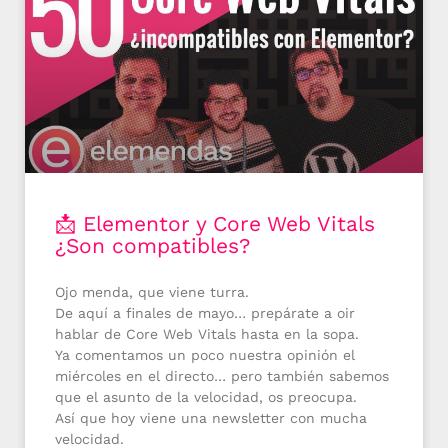
📩 Elementor y Core Web Vitals
¿Son compatibles?
Ojo menda, que viene turra.
De aquí a finales de mayo… prepárate a oir
hablar de Core Web Vitals hasta en la sopa.
Ya comentamos un poco nuestra opinión el
miércoles en el directo… pero también sabemos
que el asunto de la velocidad, os preocupa.
Así que hoy viene una newsletter con mucha
velocidad.