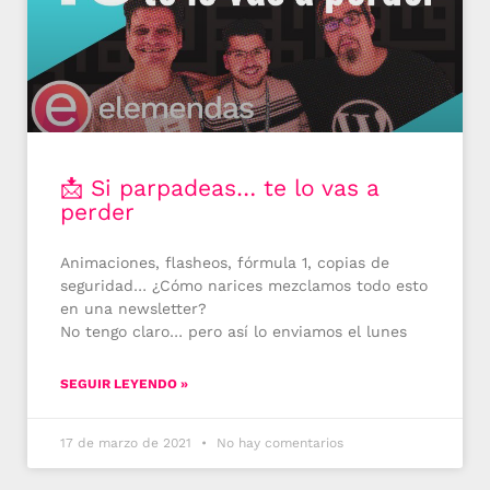
📩 Si parpadeas… te lo vas a
perder
Animaciones, flasheos, fórmula 1, copias de
seguridad… ¿Cómo narices mezclamos todo esto
en una newsletter?
No tengo claro… pero así lo enviamos el lunes
SEGUIR LEYENDO »
17 de marzo de 2021
No hay comentarios