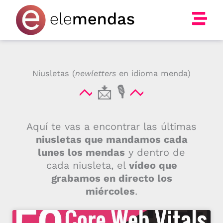
Ir
al
contenido
Niusletas (
newletters
en idioma menda)
📩 🎙
Aquí te vas a encontrar las últimas
niusletas que mandamos cada
lunes los mendas
y dentro de
cada niusleta, el
vídeo que
grabamos en directo los
miércoles
.
Página
Página
Página
Página
Página