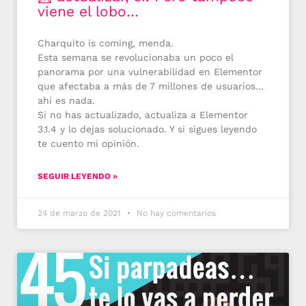
viene el lobo…
Charquito is coming, menda.
Esta semana se revolucionaba un poco el
panorama por una vulnerabilidad en Elementor
que afectaba a más de 7 millones de usuarios…
ahí es nada.
Si no has actualizado, actualiza a Elementor
3.1.4 y lo dejas solucionado. Y si sigues leyendo
te cuento mi opinión.
SEGUIR LEYENDO »
24 de marzo de 2021
No hay comentarios